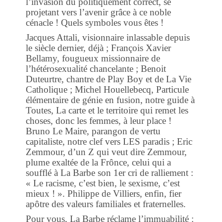
l’invasion du politiquement correct, se
projetant vers l’avenir grâce à ce noble
cénacle ! Quels symboles vous êtes !
Jacques Attali, visionnaire inlassable depuis
le siècle dernier, déjà ; François Xavier
Bellamy, fougueux missionnaire de
l’hétérosexualité chancelante ; Benoit
Duteurtre, chantre de Play Boy et de La Vie
Catholique ; Michel Houellebecq, Particule
élémentaire de génie en fusion, notre guide à
Toutes, La carte et le territoire qui remet les
choses, donc les femmes, à leur place !
Bruno Le Maire, parangon de vertu
capitaliste, notre clef vers LES paradis ; Eric
Zemmour, d’un Z qui veut dire Zemmour,
plume exaltée de la Frônce, celui qui a
soufflé à La Barbe son 1er cri de ralliement :
« Le racisme, c’est bien, le sexisme, c’est
mieux ! ». Philippe de Villiers, enfin, fier
apôtre des valeurs familiales et fraternelles.
Pour vous, La Barbe réclame l’immuabilité :